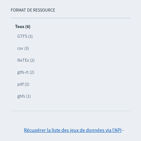
FORMAT DE RESSOURCE
Tous (6)
GTFS (3)
csv (3)
NeTEx (2)
gtfs-rt (2)
pdf (2)
gbfs (1)
Récupérer la liste des jeux de données via l'API
-