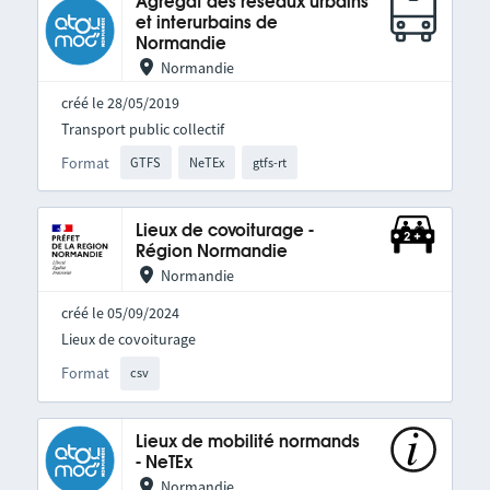
Agrégat des réseaux urbains
et interurbains de
Normandie
Normandie
créé le 28/05/2019
Transport public collectif
Format
GTFS
NeTEx
gtfs-rt
Lieux de covoiturage -
Région Normandie
Normandie
créé le 05/09/2024
Lieux de covoiturage
Format
csv
Lieux de mobilité normands
- NeTEx
Normandie