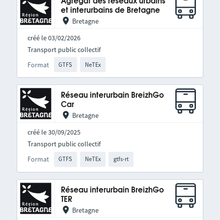
Agrégat des réseaux urbains
et interurbains de Bretagne
Bretagne
créé le 03/02/2026
Transport public collectif
Format
GTFS
NeTEx
Réseau interurbain BreizhGo
Car
Bretagne
créé le 30/09/2025
Transport public collectif
Format
GTFS
NeTEx
gtfs-rt
Réseau interurbain BreizhGo
TER
Bretagne