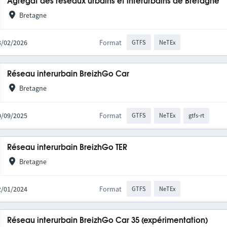
Agrégat des réseaux urbains et interurbains de Bretagne
Bretagne
03/02/2026
Format
GTFS
NeTEx
Réseau interurbain BreizhGo Car
Bretagne
30/09/2025
Format
GTFS
NeTEx
gtfs-rt
Réseau interurbain BreizhGo TER
Bretagne
22/01/2024
Format
GTFS
NeTEx
Réseau interurbain BreizhGo Car 35 (expérimentation)