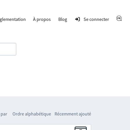
glementation
À propos
Blog
Se connecter
 par
Ordre alphabétique
Récemment ajouté