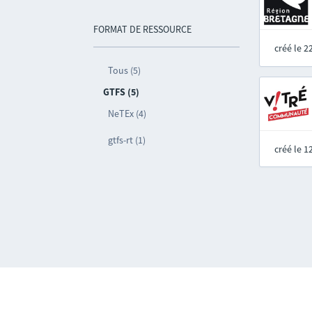
FORMAT DE RESSOURCE
créé le 
Tous (5)
GTFS (5)
NeTEx (4)
gtfs-rt (1)
créé le 