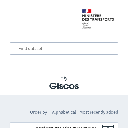
city
Giscos
Order by
Alphabetical
Most recently added