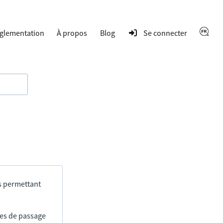
glementation
À propos
Blog
Se connecter
s permettant
res de passage