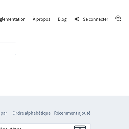
glementation
À propos
Blog
Se connecter
 par
Ordre alphabétique
Récemment ajouté