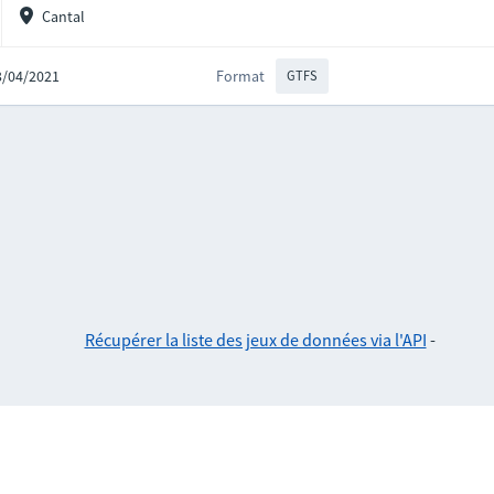
Cantal
23/04/2021
Format
GTFS
Récupérer la liste des jeux de données via l'API
-