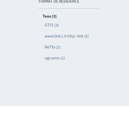
FORMAT DE RESSOURCE
Tous (3)
GTFS (3)
www:link-1.0-http--link (2)
NeTEx (1)
ogc:wms (1)