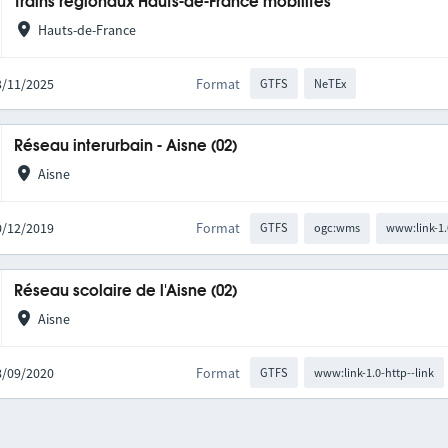
Trains régionaux Hauts-de-France mobilités
Hauts-de-France
03/11/2025
Format
GTFS
NeTEx
Réseau interurbain - Aisne (02)
Aisne
10/12/2019
Format
GTFS
ogc:wms
www:link-1.
Réseau scolaire de l'Aisne (02)
Aisne
08/09/2020
Format
GTFS
www:link-1.0-http--link