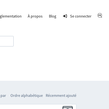
glementation
À propos
Blog
Se connecter
 par
Ordre alphabétique
Récemment ajouté