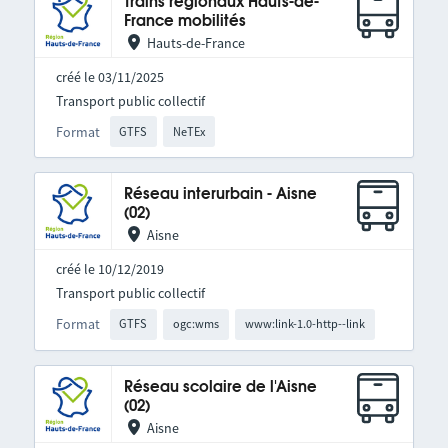
Trains régionaux Hauts-de-
France mobilités
Hauts-de-France
créé le 03/11/2025
Transport public collectif
Format
GTFS
NeTEx
Réseau interurbain - Aisne
(02)
Aisne
créé le 10/12/2019
Transport public collectif
Format
GTFS
ogc:wms
www:link-1.0-http--link
Réseau scolaire de l'Aisne
(02)
Aisne