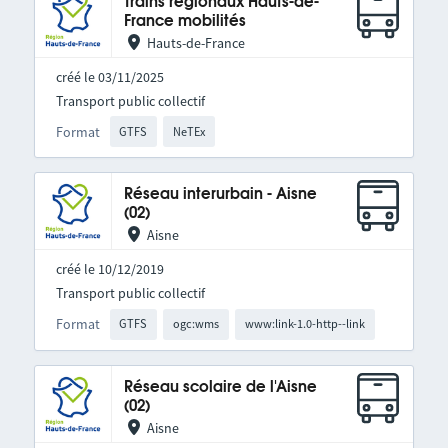
Trains régionaux Hauts-de-
France mobilités
Hauts-de-France
créé le 03/11/2025
Transport public collectif
Format
GTFS
NeTEx
Réseau interurbain - Aisne
(02)
Aisne
créé le 10/12/2019
Transport public collectif
Format
GTFS
ogc:wms
www:link-1.0-http--link
Réseau scolaire de l'Aisne
(02)
Aisne