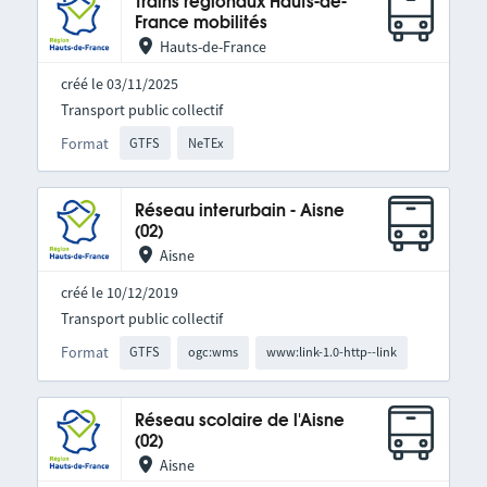
Trains régionaux Hauts-de-
France mobilités
Hauts-de-France
créé le 03/11/2025
Transport public collectif
Format
GTFS
NeTEx
Réseau interurbain - Aisne
(02)
Aisne
créé le 10/12/2019
Transport public collectif
Format
GTFS
ogc:wms
www:link-1.0-http--link
Réseau scolaire de l'Aisne
(02)
Aisne