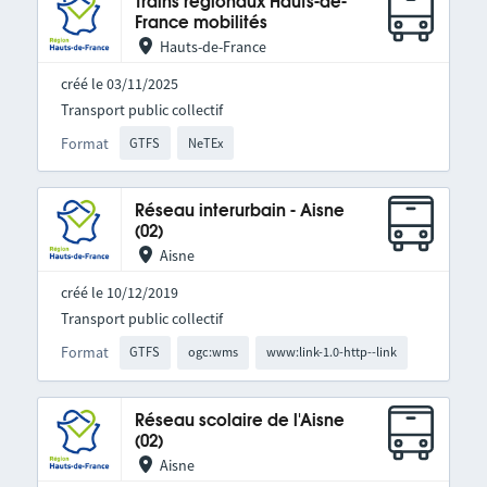
Trains régionaux Hauts-de-
France mobilités
Hauts-de-France
créé le 03/11/2025
Transport public collectif
Format
GTFS
NeTEx
Réseau interurbain - Aisne
(02)
Aisne
créé le 10/12/2019
Transport public collectif
Format
GTFS
ogc:wms
www:link-1.0-http--link
Réseau scolaire de l'Aisne
(02)
Aisne