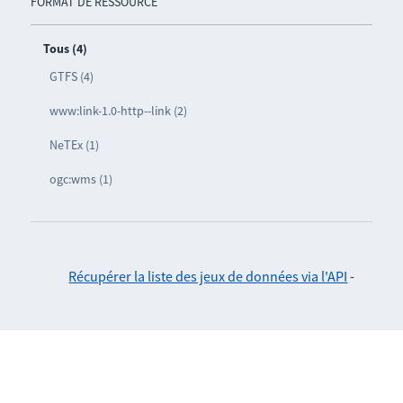
FORMAT DE RESSOURCE
Tous (4)
GTFS (4)
www:link-1.0-http--link (2)
NeTEx (1)
ogc:wms (1)
Récupérer la liste des jeux de données via l'API
-