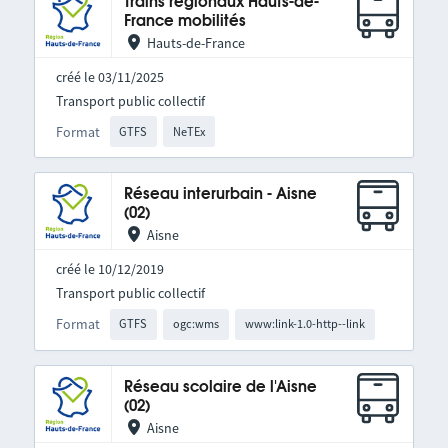
Trains régionaux Hauts-de-
France mobilités
Hauts-de-France
créé le 03/11/2025
Transport public collectif
Format
GTFS
NeTEx
Réseau interurbain - Aisne
(02)
Aisne
créé le 10/12/2019
Transport public collectif
Format
GTFS
ogc:wms
www:link-1.0-http--link
Réseau scolaire de l'Aisne
(02)
Aisne