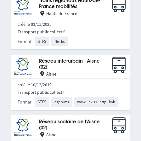
Trains régionaux Hauts-de-
France mobilités
Hauts-de-France
créé le 03/11/2025
Transport public collectif
Format
GTFS
NeTEx
Réseau interurbain - Aisne
(02)
Aisne
créé le 10/12/2019
Transport public collectif
Format
GTFS
ogc:wms
www:link-1.0-http--link
Réseau scolaire de l'Aisne
(02)
Aisne