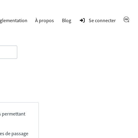
glementation
À propos
Blog
Se connecter
s permettant
res de passage