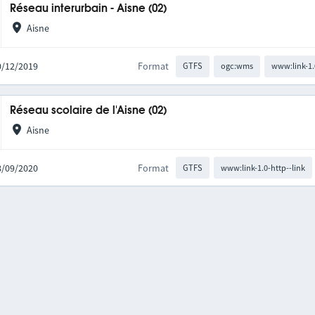
Réseau interurbain - Aisne (02)
Aisne
10/12/2019
Format
GTFS
ogc:wms
www:link-1.
Réseau scolaire de l'Aisne (02)
Aisne
08/09/2020
Format
GTFS
www:link-1.0-http--link