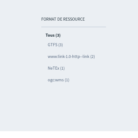
FORMAT DE RESSOURCE
Tous (3)
GTFS (3)
www:link-1.0-http--link (2)
NeTEx (1)
ogc:wms (1)