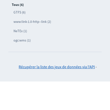
Tous (6)
GTFS (6)
www:link-1.0-http--link (2)
NeTEx (1)
ogc:wms (1)
Récupérer la liste des jeux de données via l'API
-