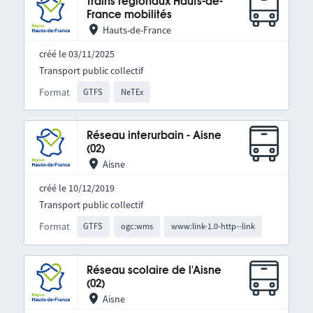
Trains régionaux Hauts-de-
France mobilités
Hauts-de-France
créé le 03/11/2025
Transport public collectif
Format
GTFS
NeTEx
Réseau interurbain - Aisne
(02)
Aisne
créé le 10/12/2019
Transport public collectif
Format
GTFS
ogc:wms
www:link-1.0-http--link
Réseau scolaire de l'Aisne
(02)
Aisne