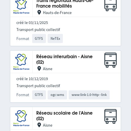
Trains régionaux Hauts-de-
France mobilités
Hauts-de-France
créé le 03/11/2025
Transport public collectif
Format
GTFS
NeTEx
Réseau interurbain - Aisne
(02)
Aisne
créé le 10/12/2019
Transport public collectif
Format
GTFS
ogc:wms
www:link-1.0-http--link
Réseau scolaire de l'Aisne
(02)
Aisne