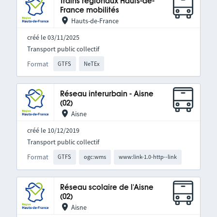
Trains régionaux Hauts-de-
France mobilités
Hauts-de-France
créé le 03/11/2025
Transport public collectif
Format
GTFS
NeTEx
Réseau interurbain - Aisne
(02)
Aisne
créé le 10/12/2019
Transport public collectif
Format
GTFS
ogc:wms
www:link-1.0-http--link
Réseau scolaire de l'Aisne
(02)
Aisne