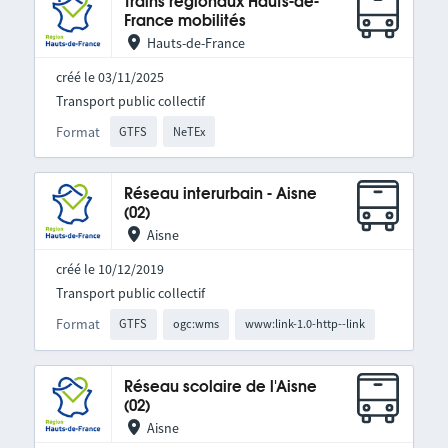
Trains régionaux Hauts-de-
France mobilités
Hauts-de-France
créé le 03/11/2025
Transport public collectif
Format
GTFS
NeTEx
Réseau interurbain - Aisne
(02)
Aisne
créé le 10/12/2019
Transport public collectif
Format
GTFS
ogc:wms
www:link-1.0-http--link
Réseau scolaire de l'Aisne
(02)
Aisne