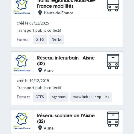
Trains régionaux Hauts-de-
France mobilités
Hauts-de-France
créé le 03/11/2025
Transport public collectif
Format
GTFS
NeTEx
Réseau interurbain - Aisne
(02)
Aisne
créé le 10/12/2019
Transport public collectif
Format
GTFS
ogc:wms
www:link-1.0-http--link
Réseau scolaire de l'Aisne
(02)
Aisne