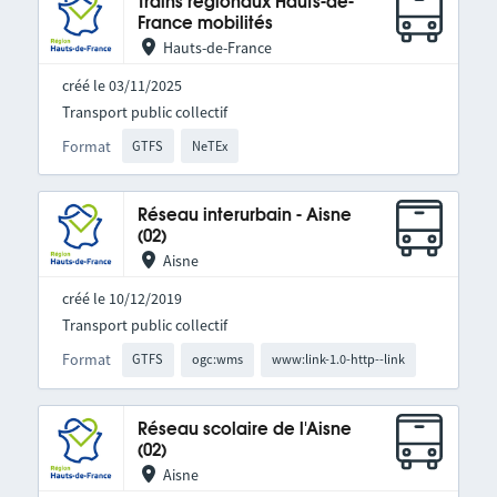
Trains régionaux Hauts-de-
France mobilités
Hauts-de-France
créé le 03/11/2025
Transport public collectif
Format
GTFS
NeTEx
Réseau interurbain - Aisne
(02)
Aisne
créé le 10/12/2019
Transport public collectif
Format
GTFS
ogc:wms
www:link-1.0-http--link
Réseau scolaire de l'Aisne
(02)
Aisne