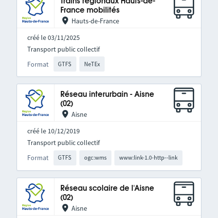
Trains régionaux Hauts-de-
France mobilités
Hauts-de-France
créé le 03/11/2025
Transport public collectif
Format
GTFS
NeTEx
Réseau interurbain - Aisne
(02)
Aisne
créé le 10/12/2019
Transport public collectif
Format
GTFS
ogc:wms
www:link-1.0-http--link
Réseau scolaire de l'Aisne
(02)
Aisne