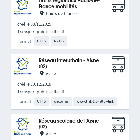
Trains régionaux Hauts-de-
France mobilités
Hauts-de-France
créé le 03/11/2025
Transport public collectif
Format
GTFS
NeTEx
Réseau interurbain - Aisne
(02)
Aisne
créé le 10/12/2019
Transport public collectif
Format
GTFS
ogc:wms
www:link-1.0-http--link
Réseau scolaire de l'Aisne
(02)
Aisne