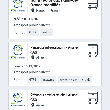
Trains régionaux Hauts-de-
France mobilités
Hauts-de-France
créé le 03/11/2025
Transport public collectif
Format
GTFS
NeTEx
Réseau interurbain - Aisne
(02)
Aisne
créé le 10/12/2019
Transport public collectif
Format
GTFS
ogc:wms
www:link-1.0-http--link
Réseau scolaire de l'Aisne
(02)
Aisne