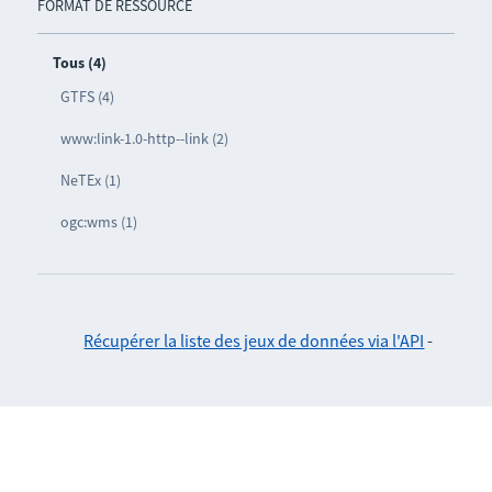
FORMAT DE RESSOURCE
Tous (4)
GTFS (4)
www:link-1.0-http--link (2)
NeTEx (1)
ogc:wms (1)
Récupérer la liste des jeux de données via l'API
-