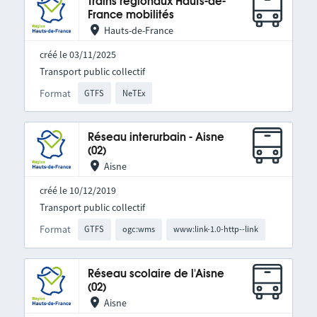
Trains régionaux Hauts-de-
France mobilités
Hauts-de-France
créé le 03/11/2025
Transport public collectif
Format
GTFS
NeTEx
Réseau interurbain - Aisne
(02)
Aisne
créé le 10/12/2019
Transport public collectif
Format
GTFS
ogc:wms
www:link-1.0-http--link
Réseau scolaire de l'Aisne
(02)
Aisne