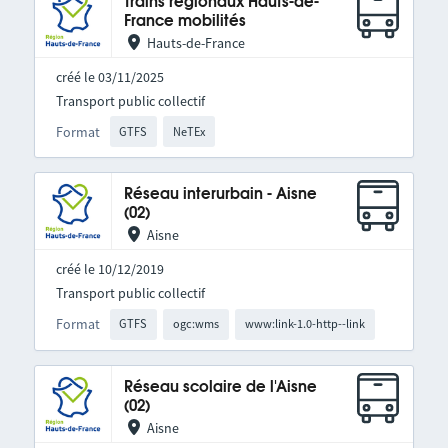
Trains régionaux Hauts-de-
France mobilités
Hauts-de-France
créé le 03/11/2025
Transport public collectif
Format
GTFS
NeTEx
Réseau interurbain - Aisne
(02)
Aisne
créé le 10/12/2019
Transport public collectif
Format
GTFS
ogc:wms
www:link-1.0-http--link
Réseau scolaire de l'Aisne
(02)
Aisne