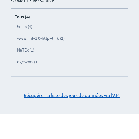
FORMAT DE RESSOURCE
Tous (4)
GTFS (4)
www:link-1.0-http--link (2)
NeTEx (1)
ogc:wms (1)
Récupérer la liste des jeux de données via l'API
-