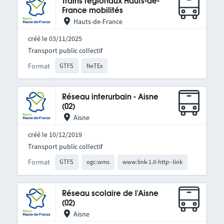
Trains régionaux Hauts-de-
France mobilités
Hauts-de-France
créé le 03/11/2025
Transport public collectif
Format
GTFS
NeTEx
Réseau interurbain - Aisne
(02)
Aisne
créé le 10/12/2019
Transport public collectif
Format
GTFS
ogc:wms
www:link-1.0-http--link
Réseau scolaire de l'Aisne
(02)
Aisne