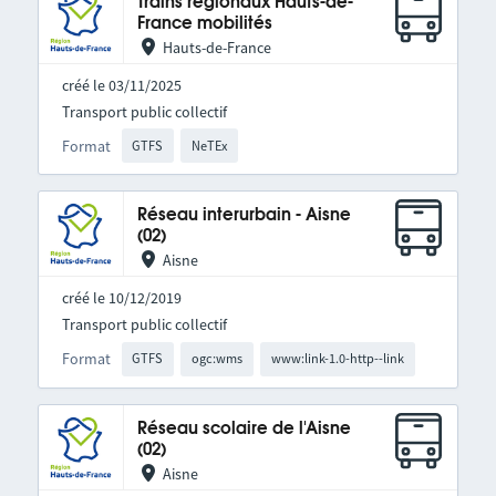
Trains régionaux Hauts-de-
France mobilités
Hauts-de-France
créé le 03/11/2025
Transport public collectif
Format
GTFS
NeTEx
Réseau interurbain - Aisne
(02)
Aisne
créé le 10/12/2019
Transport public collectif
Format
GTFS
ogc:wms
www:link-1.0-http--link
Réseau scolaire de l'Aisne
(02)
Aisne