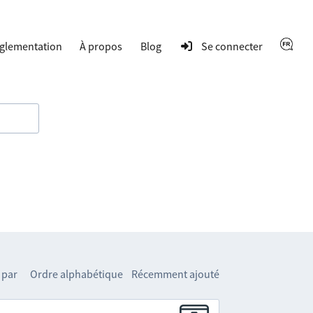
glementation
À propos
Blog
Se connecter
 par
Ordre alphabétique
Récemment ajouté