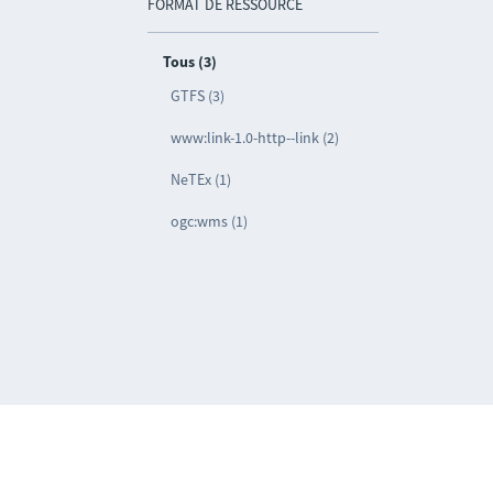
FORMAT DE RESSOURCE
Tous (3)
GTFS (3)
www:link-1.0-http--link (2)
NeTEx (1)
ogc:wms (1)