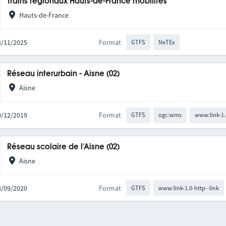
Trains régionaux Hauts-de-France mobilités
Hauts-de-France
03/11/2025
Format
GTFS
NeTEx
Réseau interurbain - Aisne (02)
Aisne
10/12/2019
Format
GTFS
ogc:wms
www:link-1.
Réseau scolaire de l'Aisne (02)
Aisne
08/09/2020
Format
GTFS
www:link-1.0-http--link