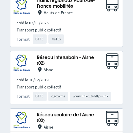
Trains régionaux Hauts-de-
France mobilités
Hauts-de-France
créé le 03/11/2025
Transport public collectif
Format
GTFS
NeTEx
Réseau interurbain - Aisne
(02)
Aisne
créé le 10/12/2019
Transport public collectif
Format
GTFS
ogc:wms
www:link-1.0-http--link
Réseau scolaire de l'Aisne
(02)
Aisne