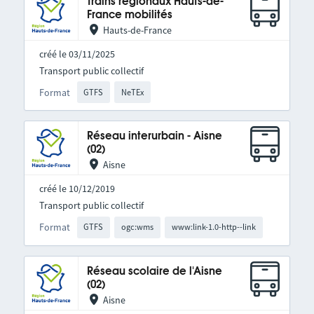
Trains régionaux Hauts-de-
France mobilités
Hauts-de-France
créé le 03/11/2025
Transport public collectif
Format
GTFS
NeTEx
Réseau interurbain - Aisne
(02)
Aisne
créé le 10/12/2019
Transport public collectif
Format
GTFS
ogc:wms
www:link-1.0-http--link
Réseau scolaire de l'Aisne
(02)
Aisne