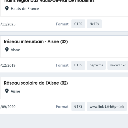
Trains régionaux Hauts-de-France mobilités
Hauts-de-France
03/11/2025
Format
GTFS
NeTEx
Réseau interurbain - Aisne (02)
Aisne
10/12/2019
Format
GTFS
ogc:wms
www:link-1.
Réseau scolaire de l'Aisne (02)
Aisne
08/09/2020
Format
GTFS
www:link-1.0-http--link