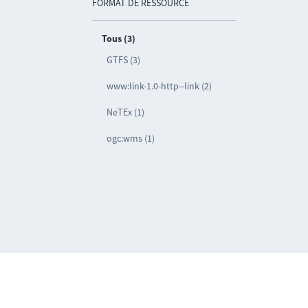
FORMAT DE RESSOURCE
Tous (3)
GTFS (3)
www:link-1.0-http--link (2)
NeTEx (1)
ogc:wms (1)