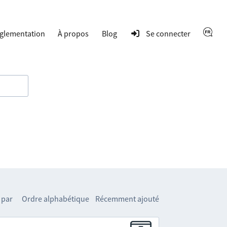
glementation
À propos
Blog
Se connecter
 par
Ordre alphabétique
Récemment ajouté