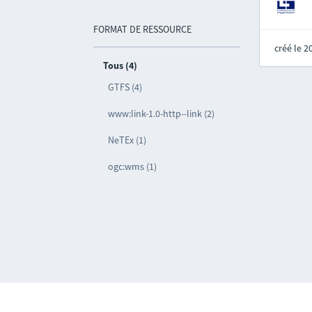
FORMAT DE RESSOURCE
créé le 
Tous (4)
GTFS (4)
www:link-1.0-http--link (2)
NeTEx (1)
ogc:wms (1)