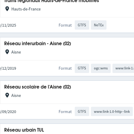
Trains régionaux Hauts-de-France mobilités
Hauts-de-France
03/11/2025
Format
GTFS
NeTEx
Réseau interurbain - Aisne (02)
Aisne
10/12/2019
Format
GTFS
ogc:wms
www:link-1.
Réseau scolaire de l'Aisne (02)
Aisne
08/09/2020
Format
GTFS
www:link-1.0-http--link
Réseau urbain TUL