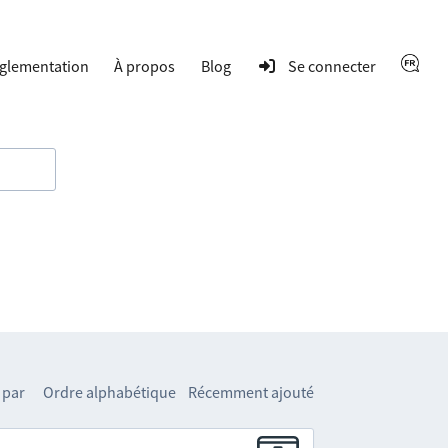
glementation
À propos
Blog
Se connecter
 par
Ordre alphabétique
Récemment ajouté