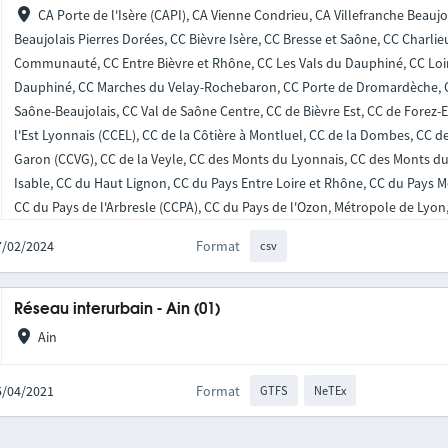
CA Porte de l'Isère (CAPI), CA Vienne Condrieu, CA Villefranche Beauj
Beaujolais Pierres Dorées, CC Bièvre Isère, CC Bresse et Saône, CC Charli
Communauté, CC Entre Bièvre et Rhône, CC Les Vals du Dauphiné, CC Loi
Dauphiné, CC Marches du Velay-Rochebaron, CC Porte de Dromardèche, CC
Saône-Beaujolais, CC Val de Saône Centre, CC de Bièvre Est, CC de Forez-E
l'Est Lyonnais (CCEL), CC de la Côtière à Montluel, CC de la Dombes, CC de 
Garon (CCVG), CC de la Veyle, CC des Monts du Lyonnais, CC des Monts du P
Isable, CC du Haut Lignon, CC du Pays Entre Loire et Rhône, CC du Pays 
CC du Pays de l'Arbresle (CCPA), CC du Pays de l'Ozon, Métropole de Lyon
27/02/2024
Format
csv
Réseau interurbain - Ain (01)
Ain
15/04/2021
Format
GTFS
NeTEx