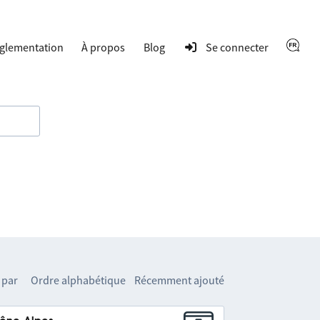
glementation
À propos
Blog
Se connecter
 par
Ordre alphabétique
Récemment ajouté