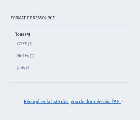
FORMAT DE RESSOURCE
Tous (4)
GTFS (3)
NeTEx (1)
gbfs (1)
Récupérer la liste des jeux de données via l'API
-