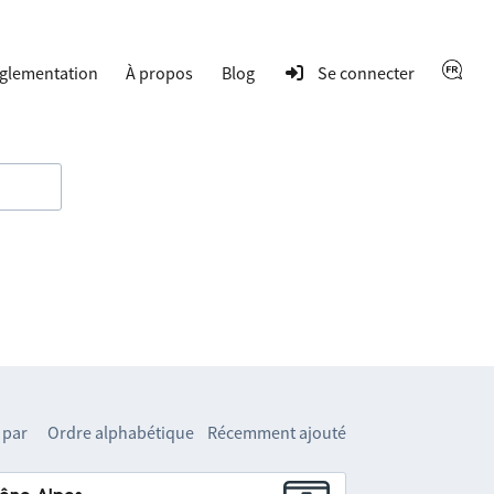
glementation
À propos
Blog
Se connecter
 par
Ordre alphabétique
Récemment ajouté