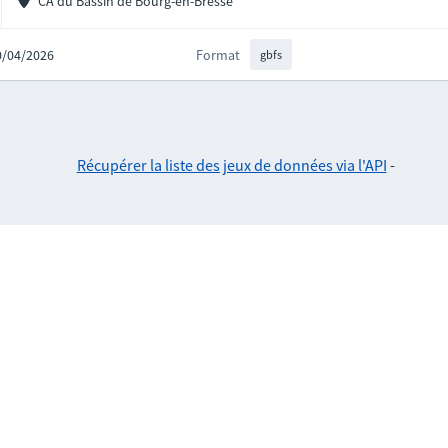
CA du Bassin de Bourg-en-Bresse
10/04/2026
Format
gbfs
Récupérer la liste des jeux de données via l'API
-