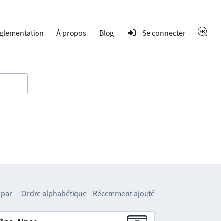
glementation
À propos
Blog
Se connecter
 par
Ordre alphabétique
Récemment ajouté