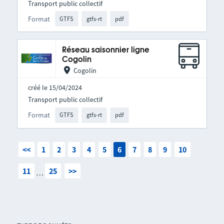
Transport public collectif
Format
GTFS
gtfs-rt
pdf
Réseau saisonnier ligne
Cogolin
Cogolin
créé le 15/04/2024
Transport public collectif
Format
GTFS
gtfs-rt
pdf
<<
1
2
3
4
5
6
7
8
9
10
11
25
>>
…