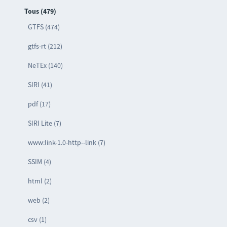
Tous (479)
GTFS (474)
gtfs-rt (212)
NeTEx (140)
SIRI (41)
pdf (17)
SIRI Lite (7)
www:link-1.0-http--link (7)
SSIM (4)
html (2)
web (2)
csv (1)