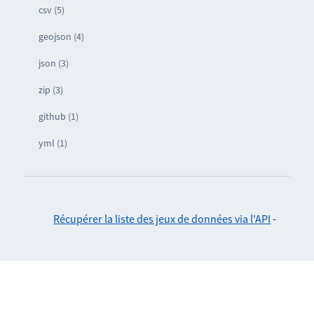
csv (5)
geojson (4)
json (3)
zip (3)
github (1)
yml (1)
Récupérer la liste des jeux de données via l'API
-