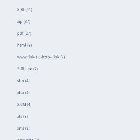
SIRI (41)
zip (37)
pdf (27)
html (9)
www:link-1.0-http--link (7)
SIRI Lite (7)
shp (4)
xlsx (4)
SSIM (4)
xls (3)
xml (3)
ogc:wms (2)