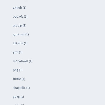
github (1)
ogc:wfs (1)
csv.zip (1)
gpx+xml (1)
ld+json (1)
yml (1)
markdown (1)
png (1)
turtle (1)
shapefile (1)
gpkg (1)