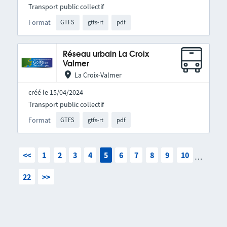
Transport public collectif
Format
GTFS
gtfs-rt
pdf
Réseau urbain La Croix
Valmer
La Croix-Valmer
créé le 15/04/2024
Transport public collectif
Format
GTFS
gtfs-rt
pdf
<<
1
2
3
4
5
6
7
8
9
10
…
22
>>