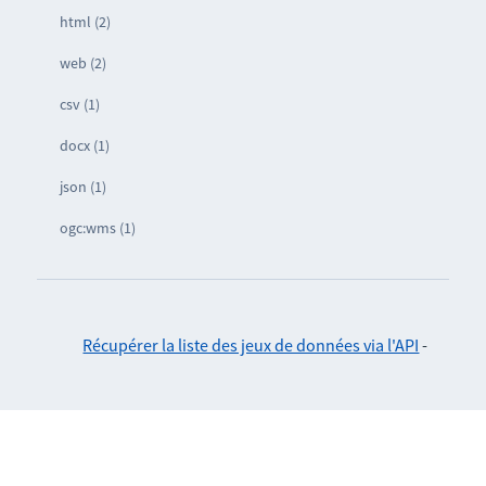
html (2)
web (2)
csv (1)
docx (1)
json (1)
ogc:wms (1)
Récupérer la liste des jeux de données via l'API
-