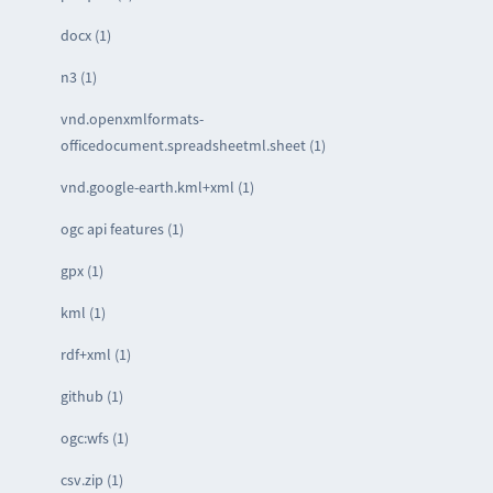
docx (1)
n3 (1)
vnd.openxmlformats-
officedocument.spreadsheetml.sheet (1)
vnd.google-earth.kml+xml (1)
ogc api features (1)
gpx (1)
kml (1)
rdf+xml (1)
github (1)
ogc:wfs (1)
csv.zip (1)