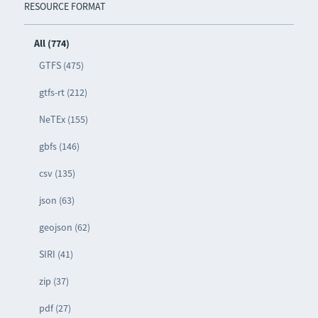
RESOURCE FORMAT
All (774)
GTFS (475)
gtfs-rt (212)
NeTEx (155)
gbfs (146)
csv (135)
json (63)
geojson (62)
SIRI (41)
zip (37)
pdf (27)