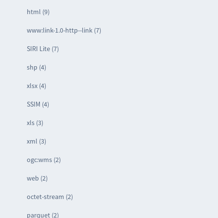
html (9)
www:link-1.0-http--link (7)
SIRI Lite (7)
shp (4)
xlsx (4)
SSIM (4)
xls (3)
xml (3)
ogc:wms (2)
web (2)
octet-stream (2)
parquet (2)