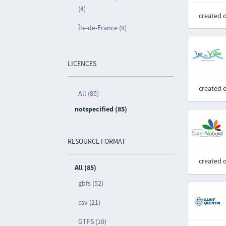
(4)
created 
Île-de-France (9)
LICENCES
created 
All (85)
notspecified (85)
RESOURCE FORMAT
created 
All (85)
gbfs (52)
csv (21)
GTFS (10)