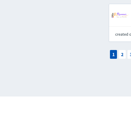
created 
1
2