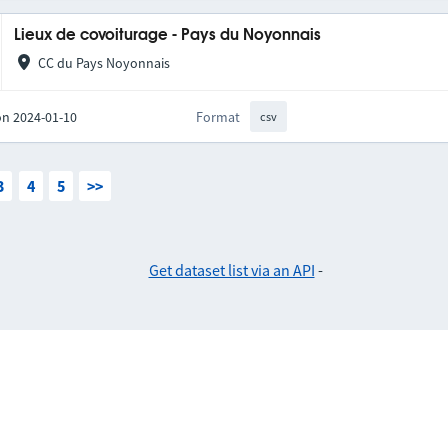
Lieux de covoiturage - Pays du Noyonnais
CC du Pays Noyonnais
on 2024-01-10
Format
csv
3
4
5
>>
Get dataset list via an API
-