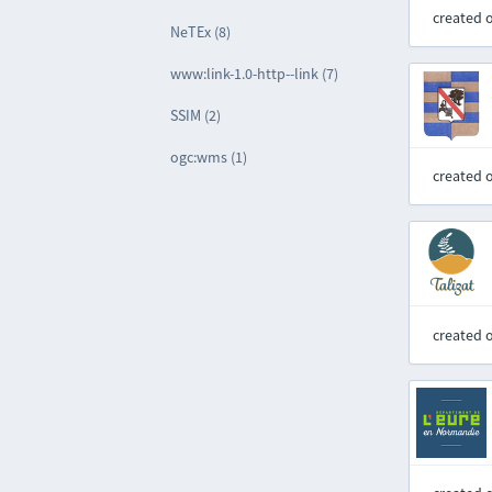
created 
NeTEx (8)
www:link-1.0-http--link (7)
SSIM (2)
ogc:wms (1)
created 
created 