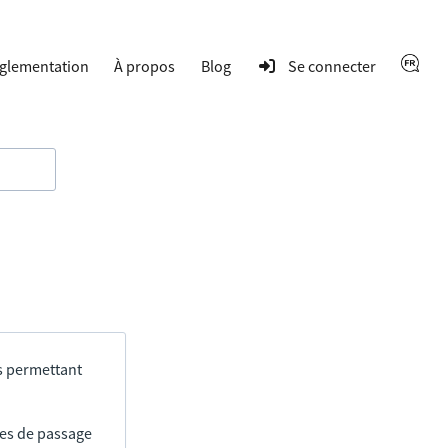
glementation
À propos
Blog
Se connecter
s permettant
res de passage