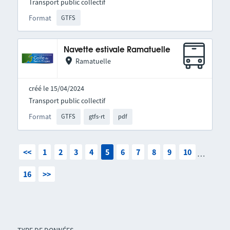
Transport public collectif
Format
GTFS
Navette estivale Ramatuelle
Ramatuelle
créé le 15/04/2024
Transport public collectif
Format
GTFS
gtfs-rt
pdf
<<
1
2
3
4
5
6
7
8
9
10
…
16
>>