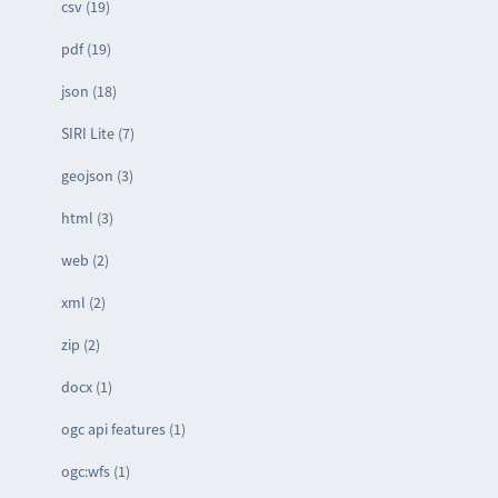
csv (19)
pdf (19)
json (18)
SIRI Lite (7)
geojson (3)
html (3)
web (2)
xml (2)
zip (2)
docx (1)
ogc api features (1)
ogc:wfs (1)