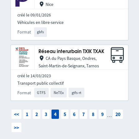
Nice
créé le 09/01/2026
Véhicules en libre-service
Format
gbfs
Réseau interurbain TXIK TXAK
CA du Pays Basque, Ondres,
Saint-Martin-de-Seignanx, Tarnos
créé le 14/03/2023
Transport public collectif
Format
GTFS
NeTEx
gtfs-rt
<<
1
2
3
4
5
6
7
8
9
20
…
>>