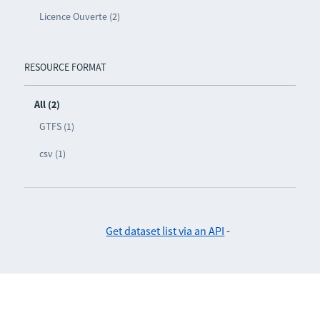
Licence Ouverte (2)
RESOURCE FORMAT
All (2)
GTFS (1)
csv (1)
Get dataset list via an API
-