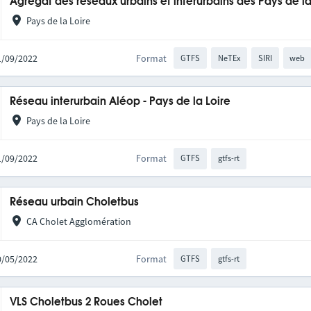
Agrégat des réseaux urbains et interurbains des Pays de la
Pays de la Loire
21/09/2022
Format
GTFS
NeTEx
SIRI
web
Réseau interurbain Aléop - Pays de la Loire
Pays de la Loire
21/09/2022
Format
GTFS
gtfs-rt
Réseau urbain Choletbus
CA Cholet Agglomération
30/05/2022
Format
GTFS
gtfs-rt
VLS Choletbus 2 Roues Cholet