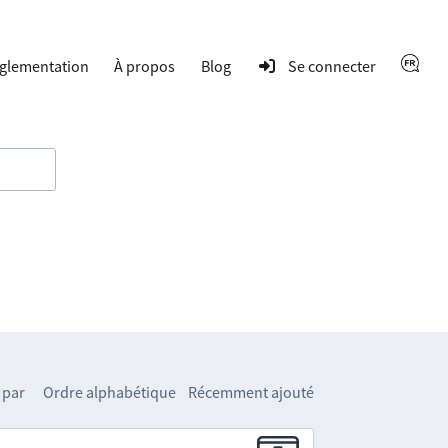
glementation
À propos
Blog
Se connecter
 par
Ordre alphabétique
Récemment ajouté