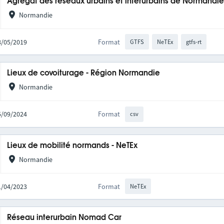
Agrégat des réseaux urbains et interurbains de Normandi
Normandie
28/05/2019
Format
GTFS
NeTEx
gtfs-rt
Lieux de covoiturage - Région Normandie
Normandie
05/09/2024
Format
csv
Lieux de mobilité normands - NeTEx
Normandie
11/04/2023
Format
NeTEx
Réseau interurbain Nomad Car