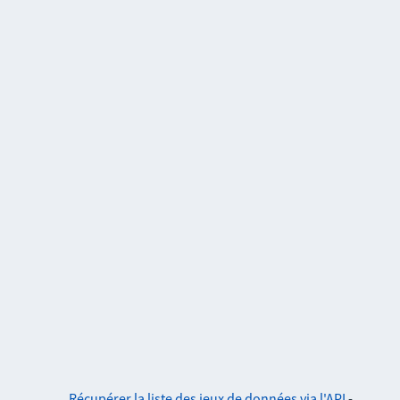
Récupérer la liste des jeux de données via l'API
-