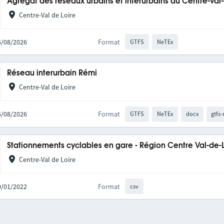
Agrégat des réseaux urbains et interurbains du Centre-Val
Centre-Val de Loire
05/08/2026
Format
GTFS
NeTEx
Réseau interurbain Rémi
Centre-Val de Loire
05/08/2026
Format
GTFS
NeTEx
docx
gtfs-
Stationnements cyclables en gare - Région Centre Val-de-
Centre-Val de Loire
10/01/2022
Format
csv