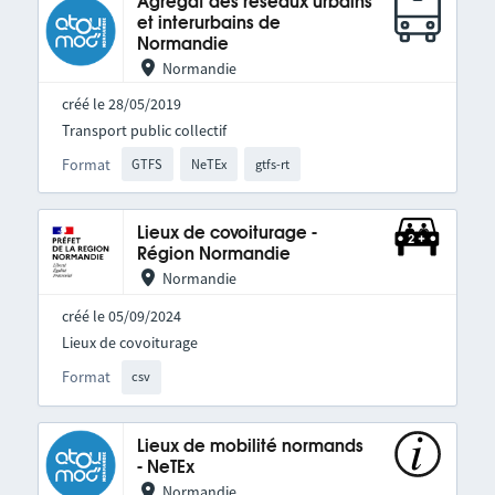
Agrégat des réseaux urbains
et interurbains de
Normandie
Normandie
créé le 28/05/2019
Transport public collectif
Format
GTFS
NeTEx
gtfs-rt
Lieux de covoiturage -
Région Normandie
Normandie
créé le 05/09/2024
Lieux de covoiturage
Format
csv
Lieux de mobilité normands
- NeTEx
Normandie