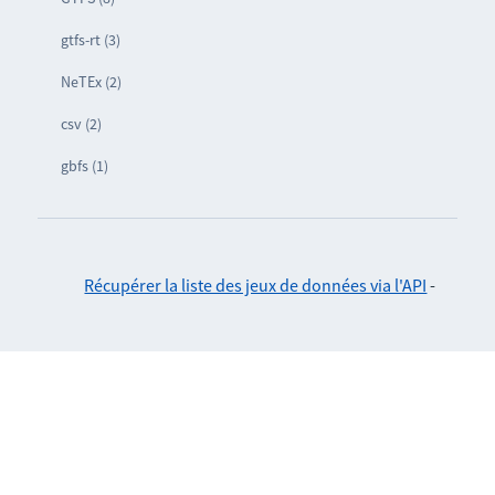
gtfs-rt (3)
NeTEx (2)
csv (2)
gbfs (1)
Récupérer la liste des jeux de données via l'API
-